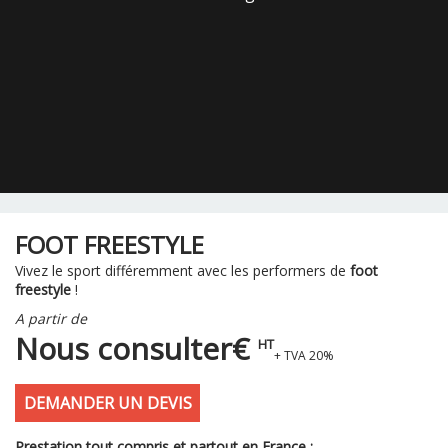
FOOT FREESTYLE
Vivez le sport différemment avec les performers de
foot
freestyle
!
A partir de
Nous consulter€
HT
+ TVA 20%
DEMANDER UN DEVIS
Prestation tout compris et partout en France :