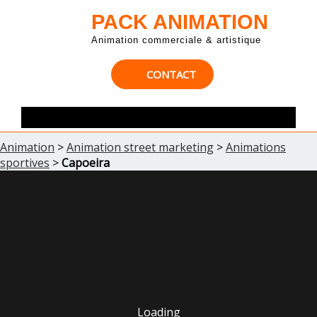
PACK ANIMATION
Animation commerciale & artistique
CONTACT
Animation
>
Animation street marketing
>
Animations
sportives
>
Capoeira
Loading