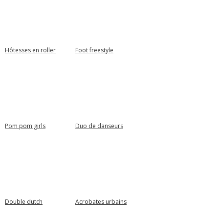
Hôtesses en roller
Foot freestyle
Pom pom girls
Duo de danseurs
Double dutch
Acrobates urbains