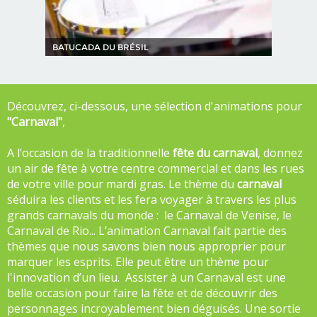
BATUCADA DU BRÉSIL
Découvrez, ci-dessous, une sélection d'animations pour
"Carnaval"
,
A l’occasion de la traditionnelle
fête du carnaval
, donnez
un air de fête à votre centre commercial et dans les rues
de votre ville pour mardi gras. Le thème du
carnaval
séduira les clients et les fera voyager à travers les plus
grands carnavals du monde : le Carnaval de Venise, le
Carnaval de Rio... L’animation Carnaval fait partie des
thèmes que nous savons bien nous approprier pour
marquer les esprits. Elle peut être un thème pour
l'innovation d’un lieu. Assister à un Carnaval est une
belle occasion pour faire la fête et de découvrir des
personnages incroyablement bien déguisés. Une sortie