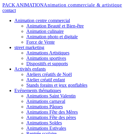
PACK ANIMATION
Animation commerciale & artistique
contact
Animation centre commercial
Animation Beauté et Bien-être
Animation culinaire
Animation photo et digitale
Force de Vente
street marketing
Animations Artistiques
Animations sportives
Dispositifs et supports
Activités enfants
Ateliers créatifs de Noël
Atelier créatif enfant
Stands forains et jeux gonflables
Evénements thématiques
Animations Saint Valentin
Animations carnaval
Animations Pâques
Animations Fête des Mères
Animations Fête des pères
Animations Soldes
Animations Estivales
Rentrée scolaire