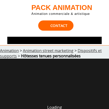
PACK ANIMATION
Animation commerciale & artistique
CONTACT
Animation
>
Animation street marketing
>
Dispositifs et
supports
>
Hôtesses tenues personnalisées
Loading