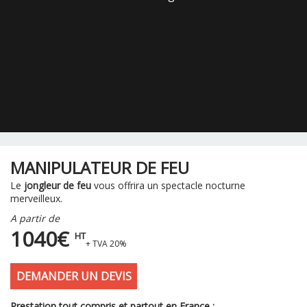
MANIPULATEUR DE FEU
Le
jongleur de feu
vous offrira un spectacle nocturne
merveilleux.
A partir de
1040€
HT
+ TVA 20%
DEMANDER UN DEVIS
Prestation tout compris et partout en France :