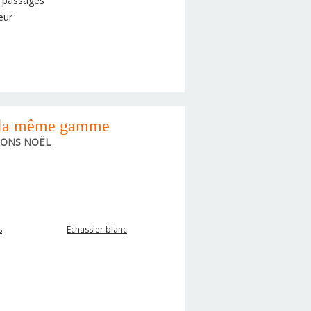
s passages
eur
 la même gamme
IONS NOËL
s
Echassier blanc