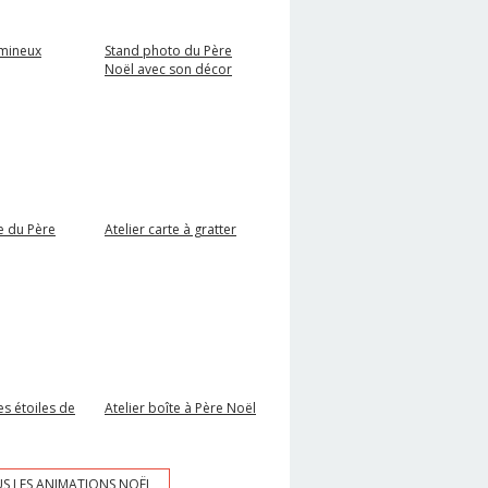
umineux
Stand photo du Père
Noël avec son décor
e du Père
Atelier carte à gratter
es étoiles de
Atelier boîte à Père Noël
US LES ANIMATIONS NOËL