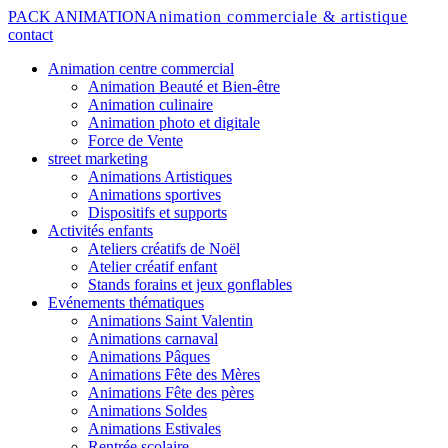
PACK ANIMATION
Animation commerciale & artistique
contact
Animation centre commercial
Animation Beauté et Bien-être
Animation culinaire
Animation photo et digitale
Force de Vente
street marketing
Animations Artistiques
Animations sportives
Dispositifs et supports
Activités enfants
Ateliers créatifs de Noël
Atelier créatif enfant
Stands forains et jeux gonflables
Evénements thématiques
Animations Saint Valentin
Animations carnaval
Animations Pâques
Animations Fête des Mères
Animations Fête des pères
Animations Soldes
Animations Estivales
Rentrée scolaire