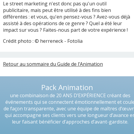
Le street marketing n'est donc pas qu'un outil
publicitaire, mais peut être utilisé à des fins bien
différentes : et vous, qu'en pensez-vous ? Avez-vous déjà
assisté à des opérations de ce genre ? Quel a été leur
impact sur vous ? Faites-nous part de votre expérience !
Crédit photo :
© herreneck
- Fotolia
Retour au sommaire du Guide de l’Animation
Pack Animation
une combinaison de 20 ANS D’EXPÉRIENCE créant des
événements qui se connectent émotionnellement et coul
de façon transparente, avec une équipe de maîtres d’œuv
qui accompagne ses clients vers une longueur d’avance e
leur faisant bénéficier d’approches d’avant-gardiste.